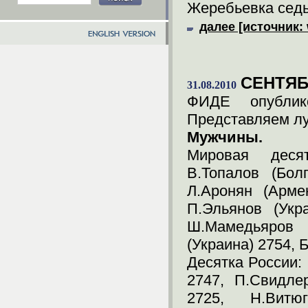
Жеребьевка седьм
далее [источник:
СЕНТЯБ
31.08.2010
ФИДЕ опублико
Представляем лу
Мужчины.
Мировая десят
В.Топалов (Бол
Л.Аронян (Арме
П.Эльянов (Укр
Ш.Мамедьяров
(Украина) 2754, 
Десятка России:
2747, П.Свидле
2725, Н.Витю