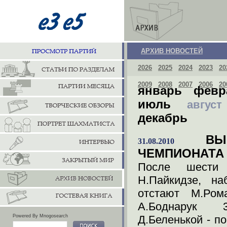
АРХИВ НОВОСТЕЙ
2026
2025
2024
2023
20
2009
2008
2007
2006
20
январь
февр
июль
август
декабрь
В
31.08.2010
ЧЕМПИОНАТА
После шести
Н.Пайкидзе, н
отстают М.Ром
А.Боднарук 3
Powered By Mnogosearch
Д.Беленькой - по