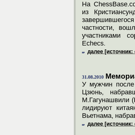
На ChessBase.c
из Кристиансунд
завершившегося 
частности, вош
участниками со
Echecs.
далее [источник:
Мемори
31.08.2010
У мужчин после
Цзюнь, набрав
М.Гагунашвили (
лидируют кита
Вьетнама, набрав
далее [источник: 