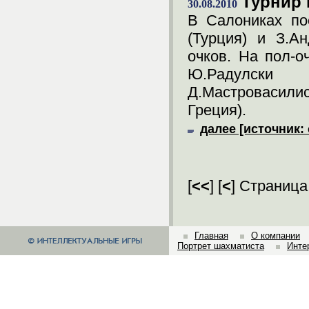
Турнир 
30.08.2010
В Салониках по
(Турция) и З.А
очков. На пол-о
Ю.Радулски (
Д.Мастровасилис
Греция).
далее [источник: 
[
<<
] [
<
] Страница
Главная
О компании
Портрет шахматиста
Инте