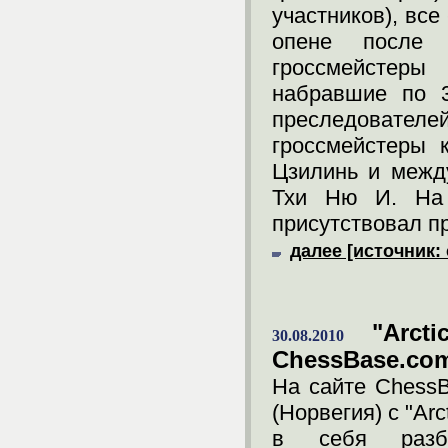
участников), все
опене после 
гроссмейстер
набравшие по 3
преследовател
гроссмейстеры 
Цзилинь и межд
Тхи Ню И. На 
присутствовал 
далее [источник: 
"Arct
30.08.2010
ChessBase.co
На сайте ChessB
(Норвегия) с "Arc
в себя разбо