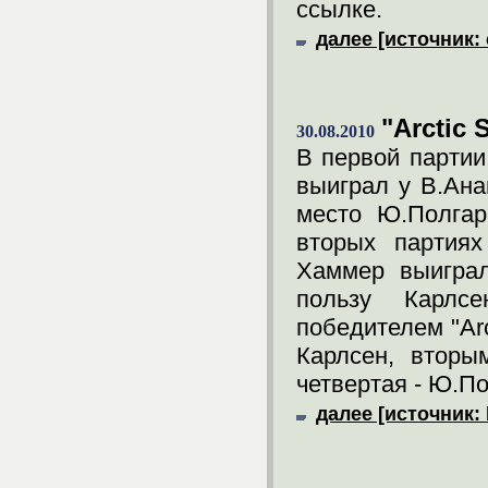
ссылке.
далее [источник: 
"Arctic 
30.08.2010
В первой парти
выиграл у В.Ана
место Ю.Полгар
вторых партиях
Хаммер выиграл
пользу Карлс
победителем "Arc
Карлсен, вторы
четвертая - Ю.По
далее [источник: