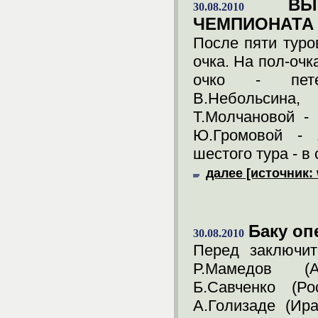
В
30.08.2010
ЧЕМПИОНАТА
После пяти туро
очка. На пол-очк
очко - петер
В.Небольсина,
Т.Молчановой - 
Ю.Громовой - 
шестого тура - в
далее [источник:
Баку оп
30.08.2010
Перед заключит
Р.Мамедов (А
Б.Савченко (Ро
А.Голизаде (Ир