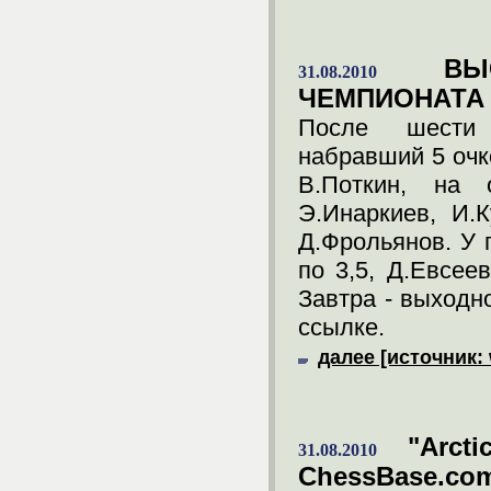
В
31.08.2010
ЧЕМПИОНАТА
После шести 
набравший 5 очк
В.Поткин, на 
Э.Инаркиев, И.К
Д.Фрольянов. У 
по 3,5, Д.Евсее
Завтра - выходн
ссылке.
далее [источник:
"Arct
31.08.2010
ChessBase.co