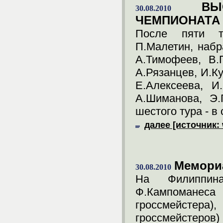
В
30.08.2010
ЧЕМПИОНАТА
После пяти т
П.Малетин, набр
А.Тимофеев, В.
А.Рязанцев, И.К
Е.Алексеева, И
А.Шиманова, Э.
шестого тура - в
далее [источник:
Мемори
30.08.2010
На Филиппин
Ф.Кампоманес
гроссмейсте
гроссмейстеро