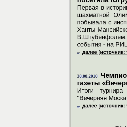
посетила Югр
Первая в истори
шахматной Олим
побывала с инсп
Ханты-Мансийск
В.Штубенфолем.
события - на РИ
далее [источник:
Чемпио
30.08.2010
газеты «Вечер
Итоги турнира
"Вечерняя Москва
далее [источник: 