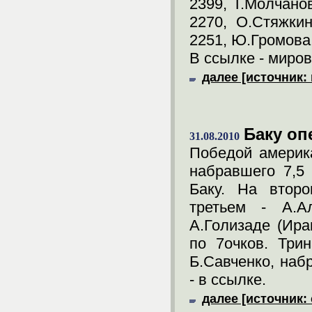
2399, Т.Молчано
2270, О.Стяжки
2251, Ю.Громова 
В ссылке - миров
далее [источник: 
Баку оп
31.08.2010
Победой америка
набравшего 7,5
Баку. На второ
третьем - А.Ал
А.Голизаде (Ира
по 7очков. Три
Б.Савченко, наб
- в ссылке.
далее [источник: 