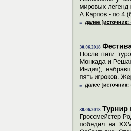
мировых легенд 
А.Карпов - по 4 (
далее [источник: 
Фестива
30.06.2018
После пяти туро
Монкада-и-Реша
Индия), набравш
пять игроков. Же
далее [источник: 
Турнир 
30.06.2018
Гроссмейстер Род
победил на XXVI