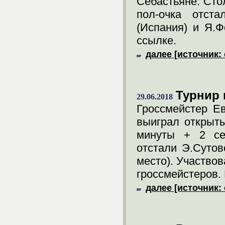
Себастьяне. Стол
пол-очка отста
(Испания) и Я.Ф
ссылке.
далее [источник: 
Турнир 
29.06.2018
Гроссмейстер Ев
выиграл открыт
минуты + 2 сек
отстали Э.Сутов
место). Участвов
гроссмейстеров. 
далее [источник: 