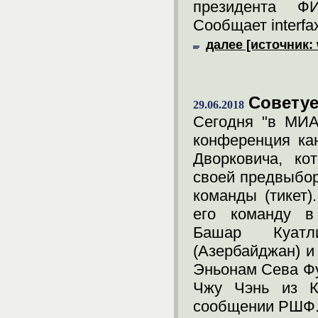
президента Ф
Сообщает interfax
далее [источник: 
Советуе
29.06.2018
Сегодня "в МИА
конференция ка
Дворковича, ко
своей предвыбор
команды (тикет)
его команду в 
Башар Куат
(Азербайджан) и
Эньонам Сева Фу
Чжу Чэнь из Ка
сообщении РШФ