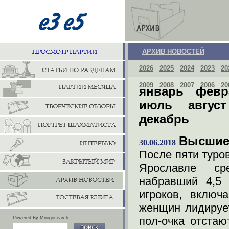
АРХИВ НОВОСТЕЙ
2026
2025
2024
2023
20
2009
2008
2007
2006
20
январь
февр
июль
август
декабрь
Высшие
30.06.2018
После пяти туро
Ярославле ср
набравший 4,5 
игроков, включ
женщин лидирует
пол-очка отстаю
Powered By Mnogosearch