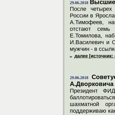
Высшие
29.06.2018
После четырех
России в Яросла
А.Тимофеев, на
отстают семь 
Е.Томилова, на
И.Василевич и О
мужчин - в ссылк
далее [источник: 
Совету
29.06.2018
А.Дворковича
Президент ФИ
баллотировать
шахматной орг
поддерживаю кан