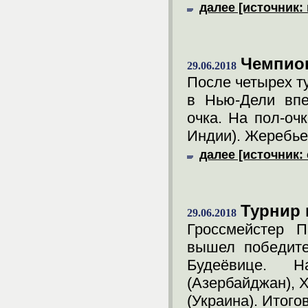
далее [источник: 
Чемпион
29.06.2018
После четырех т
в Нью-Дели впе
очка. На пол-оч
Индии). Жеребьев
далее [источник: 
Турнир 
29.06.2018
Гроссмейстер 
вышел победите
Будеёвице. Н
(Азербайджан), 
(Украина). Итого