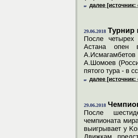
далее [источник: 
Турнир 
29.06.2018
После четырех 
Астана опен в
А.Исмагамбетов 
А.Шомоев (Росси
пятого тура - в с
далее [источник: 
Чемпио
29.06.2018
После шестид
чемпионата мира
выигрывает у Kom
Движкам предст