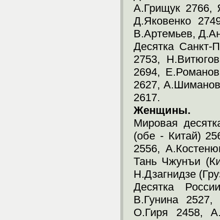
А.Грищук 2766,
Д.Яковенко 274
В.Артемьев, Д.Ан
Десятка Санкт-П
2753, Н.Витюго
2694, Е.Романов
2627, А.Шиманов
2617.
Женщины.
Мировая десятк
(обе - Китай) 25
2556, А.Костеню
Тань Чжунъи (Ки
Н.Дзагнидзе (Гру
Десятка России
В.Гунина 2527,
О.Гиря 2458, А