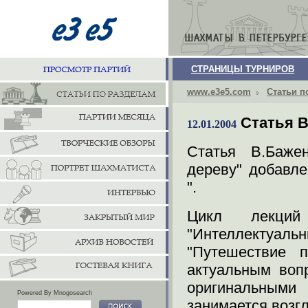
СТРАНИЦЫ ТУРНИРОВ
www.e3e5.com
Статьи п
Статья 
12.01.2004
Статья В.Баже
дереву" добавл
".
Цикл лекций
"Интеллектуа
"Путешествие 
актуальным воп
оригинальными 
Powered By Mnogosearch
занимается возг