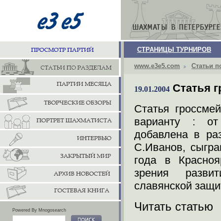
СТРАНИЦЫ ТУРНИРОВ
www.e3e5.com
Статьи п
Статья г
19.01.2004
Статья гроссме
варианту : о
добавлена в раз
С.Иванов, сыгр
года в Красноя
зрения разви
славянской защи
Читать статью
Powered By Mnogosearch