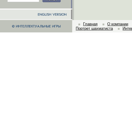
Главная
О компании
Портрет шахматиста
Инте