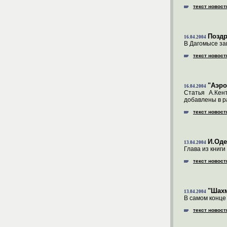
текст новост
Позд
16.04.2004
В Дагомысе за
текст новост
"Аэро
16.04.2004
Статья А.Кен
добавлены в р
текст новост
И.Оде
13.04.2004
Глава из книг
текст новост
"Шахм
13.04.2004
В самом конце
текст новост