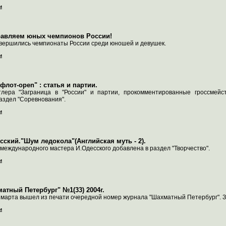
и
равляем юных чемпионов России!
вершились чемпионаты России среди юношей и девушек.
и
флот-open" : статья и партии.
тлера "Заграница в "России" и партии, прокомментированные гроссмей
аздел "Соревнования".
и
сский."Шум ледокола"(Английская муть - 2).
и международного мастера И.Одесского добавлена в раздел "Творчество".
и
атный Петербург" №1(33) 2004г.
 марта вышел из печати очередной номер журнала "Шахматный Петербург". З
и