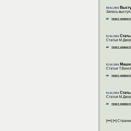
Высту
08.04.2004
Запись выступ
текст новост
Стать
05.04.2004
Статья М.Двор
текст новост
Машин
05.04.2004
Статья Т.Вахо
текст новост
Стать
01.04.2004
Статья М.Двор
текст новост
[
<<
] [
<
] Страни