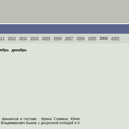
013
2012
2011
2010
2009
2008
2007
2006
2005
2004
2003
ябрь
декабрь
 и финансов в составе : Ирина Славина, Юлия
 Владимирович Быков, с досрочной победой в V