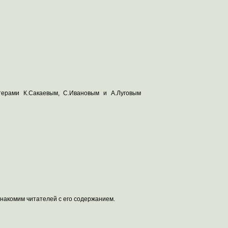
стерами К.Сакаевым, С.Ивановым и А.Луговым
накомим читателей с его содержанием.