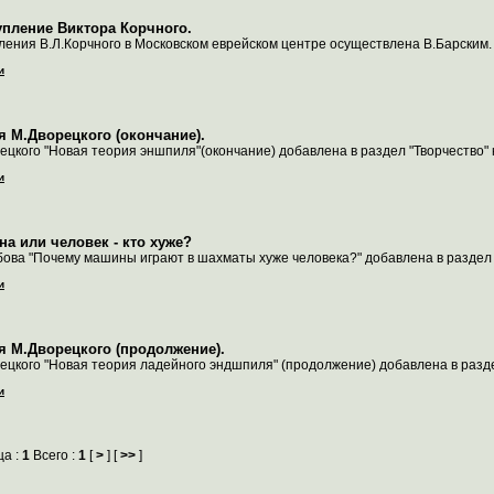
пление Виктора Корчного.
ления В.Л.Корчного в Московском еврейском центре осуществлена В.Барским.
и
я М.Дворецкого (окончание).
ецкого "Новая теория эншпиля"(окончание) добавлена в раздел "Творчество"
и
а или человек - кто хуже?
бова "Почему машины играют в шахматы хуже человека?" добавлена в разде
и
я М.Дворецкого (продолжение).
ецкого "Новая теория ладейного эндшпиля" (продолжение) добавлена в разде
и
ца :
1
Всего :
1
[
>
] [
>>
]