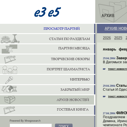
АРХИВ НОВ
2026
2025
январь
фев
Завер
29.04.2004
В Дагомысе за
текст новост
Стать
29.04.2004
Статья И.Одес
текст новост
ФИНЭК
27.04.2004
Поздравляем 
Демина, Ирина
Powered By Mnogosearch
чемпионате Ро