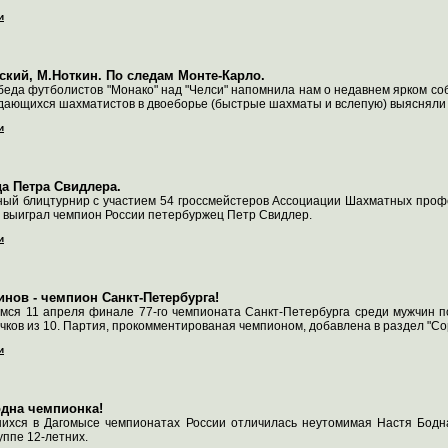
и
ский, М.Ноткин. По следам Монте-Карло.
еда футболистов "Монако" над "Челси" напомнила нам о недавнем ярком соб
дающихся шахматистов в двоеборье (быстрые шахматы и вслепую) выясняли
и
а Петра Свидлера.
ый блицтурнир с участием 54 гроссмейстеров Ассоциации Шахматных профе
, выиграл чемпион России петербуржец Петр Свидлер.
и
инов - чемпион Санкт-Петербурга!
ся 11 апреля финале 77-го чемпионата Санкт-Петербурга среди мужчин п
чков из 10. Партия, прокомментированая чемпионом, добавлена в раздел "Со
и
дна чемпионка!
ихся в Дагомысе чемпионатах России отличилась неутомимая Настя Бодн
уппе 12-летних.