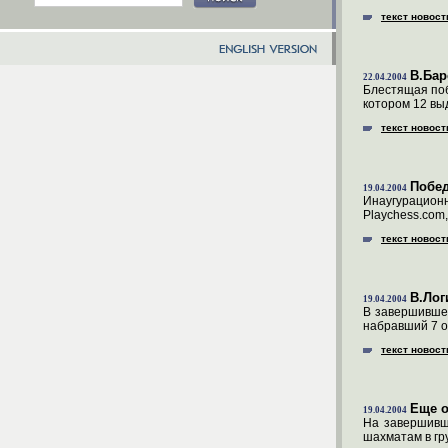
текст новост
В.Бар
22.04.2004
Блестящая поб
котором 12 вы
текст новост
Побед
19.04.2004
Инаугурационн
Playchess.com
текст новост
В.Лог
19.04.2004
В завершившем
набравший 7 о
текст новост
Еще о
19.04.2004
На завершивш
шахматам в гр