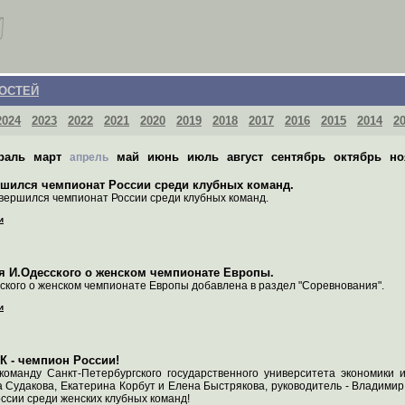
ОСТЕЙ
2024
2023
2022
2021
2020
2019
2018
2017
2016
2015
2014
2
раль
март
май
июнь
июль
август
сентябрь
октябрь
но
апрель
шился чемпионат России среди клубных команд.
вершился чемпионат России среди клубных команд.
и
я И.Одесского о женском чемпионате Европы.
ского о женском чемпионате Европы добавлена в раздел "Соревнования".
и
 - чемпион России!
команду Санкт-Петербургского государственного университета экономики
 Судакова, Екатерина Корбут и Елена Быстрякова, руководитель - Владимир
ссии среди женских клубных команд!