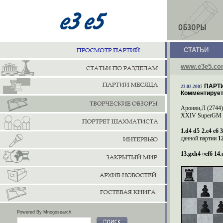
СТАТЬИ
www.e3e5.c
ПАРТИ
23.02.2007
Комментирует
Аронян,Л (2744)
XXIV
SuperGM
1.d4 d5 2.c4 c6 
данной партии
12
13.
gxh
4 ¤
ef
6 14.
Powered By Mnogosearch