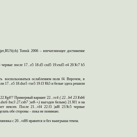
jer
,RUS(
ch
)
Tomsk
2006 – впечатляющее достижение
черные после 17...e5 18.d5 cxd5 19.exd5 e4 20.¥c7 b5
ть
воспользоваться ослаблением поля
f
4.
Впрочем, в
ли 17...e5 18.dxe5 ¤xe5 19.f3 ¥h5 и белые здесь решили
 22.¥g4!?
Примерный вариант 22...¤c4
(
22...b4 23.¥xb6
.dxc6 bxc3 27.cxb7 ¦xe8-+)
выгоден белым
) 21.¥f1 и на
 неясен. После 21...¤f4 22.f3 ¦ad8 23.¥c5 черные
делать обе стороны – пока не понимаю.
тановка с 20...¤df6 нравится и без выигрыша темпа.