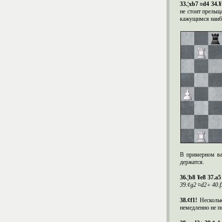
33.¦
xb
7 ¤
d
4 34.¥
не стоит прельщ
кажущимся наибо
В примерном ва
держатся.
36.¦
b
8 ¥
e
8 37.
a
5
39.¢
g
2 ¤
d
2+ 40.
f
38.¢
f
1!
Нескольк
немедленно не по