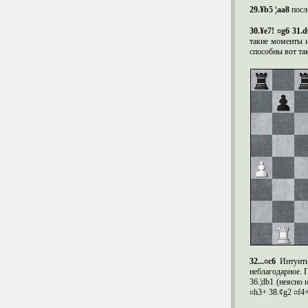
29.¥b5 ¦aa8
посл
30.¥e7! ¤g6 31.d
такие моменты и
способны вот так
32...¤
c
6
Интуит
неблагодарное. П
36.¦
db
1 (неясно и
¤
h
3+ 38.¢
g
2 ¤
f
4+