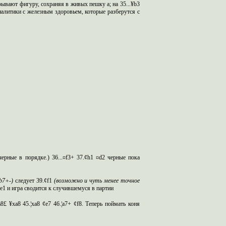
грывают фигуру, сохраняя в живых пешку
a
;
на 35...¥
b
3
алитики с железным здоровьем, которые разберутся с
черные в порядке.) 36...¤
f
3+ 37.¢
h
1 ¤
d
2 черные пока
b
7+-)
следует
39.¢
f
1
(возможно и чут
ь
менее точное
e
1 и игра сводится к случившемуся в партии
a
8£ ¥
xa
8 45.¦
xa
8 ¢
e
7 46.¦
a
7+ ¢
f
8.
Т
еперь поймать коня