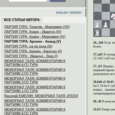
ВСЕ СТАТЬИ АВТОРА
ПАРТИЯ ТУРА: Топалов - Морозевич (VII)
ПАРТИЯ ТУРА: Ананд - Иванчук (VI)
ПАРТИЯ ТУРА: Ананд - Морозевич (IV)
ПАРТИЯ ТУРА: Аронян - Ананд (V)
16...¦fe8
Е
сли те
ПАРТИЯ ТУРА: да не одна (III)
белых.
ПАРТИЯ ТУРА: Аронян - Карлсен (II)
17.¦ad1
В
позиц
ПАРТИЯ ТУРА : Иванчук - Леко (I)
21.¤xb5 ¤xd5 п
МЕМОРИАЛ ТАЛЯ: КОММЕНТАРИИ К
ПАРТИЯМ 6-ГО ТУРА
17...b5
Видимо, 
МЕМОРИАЛ ТАЛЯ: КОММЕНТАРИИ К
недавней парти
ПАРТИЯМ 2-ГО ТУРА
разменяться на
e
МЕМОРИАЛ ТАЛЯ: КОММЕНТАРИИ К
18.¥d6 e5 19.d5
ПАРТИЯМ 3-ГО ТУРА
bxc3 24.bxc3 cxd
МЕМОРИАЛ ТАЛЯ: КОММЕНТАРИИ К
вопрос, замани
ПАРТИЯМ 1-ГО ТУРА
сконцентрировал
Василий ЕМЕЛИН. МЕМОРИАЛ ТАЛЯ: ИТОГИ
МЕМОРИАЛ ТАЛЯ: КОММЕНТАРИИ К
20...f6
В качест
ПАРТИЯМ 7-ГО ТУРА
МЕМОРИАЛ ТАЛЯ: КОММЕНТАРИИ К
21.
b
3
Теперь уж
ПАРТИЯМ 8-ГО ТУРА