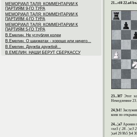
21...
¤f
4 22.
a
4
bx
МЕМОРИАЛ ТАЛЯ: КОММЕНТАРИИ К
ПАРТИЯМ 9-ГО ТУРА
МЕМОРИАЛ ТАЛЯ: КОММЕНТАРИИ К
ПАРТИЯМ 4-ГО ТУРА
МЕМОРИАЛ ТАЛЯ: КОММЕНТАРИИ К
ПАРТИЯМ 5-ГО ТУРА
В.Емелин. Не углубляя колеи
В.Емелин. О шахматах - хорошо или ничего...
В.Емелин. Дружба дружбой...
В.ЕМЕЛИН. НАШИ БЕРУТ СБЕРКАССУ
23...¥
f
7
Э
тот хо
Немедленное
23.
24.¦
b
1!
Заслужи
коня по открывш
24...¦
a
7
Аронян
п
¤
xe
3
(
28...¦
xc
3 2
¦
xa
4 29.¥
b
5 ¦
b
4 3