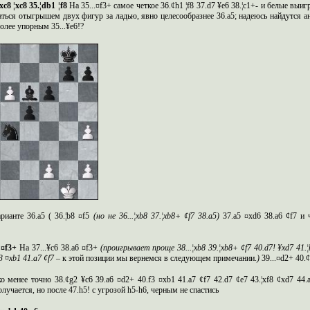
xc
8 ¦
xc
8 35.¦
db
1 ¦
f
8
На
35...¤
f
3+ самое четкое 36.¢
h
1 ¦
f
8 37.
d
7 ¥
e
6 38.¦
c
1+- и белые выи
аться отыгрышем двух фигур за ладью, явно целесообразнее 36.
a
5;
надеюсь
найдутся ан
лее упорным 35...¥
e
6!?
рианте 36.
a
5
(
36.¦
b
8 ¤
f
5
(но не
36...¦
xb
8 37.¦
xb
8+ ¢
f
7 38.
a
5)
37.
a
5 ¤
xd
6 38.
a
6 ¢
f
7 и 
 ¤
f
3+
На
37...¥
c
6 38.
a
6 ¤
f
3+
(проигрывает
проще 38...¦
xb
8 39.¦
xb
8+ ¢
f
7 40.
d
7! ¥
xd
7 41.¦
3 ¤
xb
1 41.
a
7 ¢
f
7
– к этой позиции мы вернемся в следующем примечании.
)
39...¤
d
2+ 40.¢
о менее точно 38.¢
g
2 ¥
c
6 39.
a
6 ¤
d
2+ 40.
f
3 ¤
xb
1 41.
a
7 ¢
f
7 42.
d
7 ¢
e
7 43.¦
xf
8 ¢
xd
7 44.
лучается, но после 47.
h
5! с угрозой
h
5-
h
6, черным не спастись