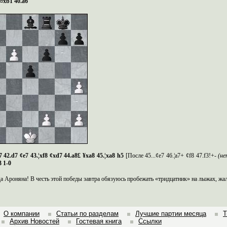
 ¤
xb
1 40.
a
6
f7 42.d7 ¢e7 43.¦xf8 ¢xd7 44.a8£ ¥xa8 45.¦xa8 h5
[
После
45...¢e7 46.¦a7+ ¢f8 47.f3
!+
-
(не
3 1-0
да
Ароняна
! В чест
ь этой победы
завтра обязуюс
ь
пробежат
ь
«
тридцатник
» на лыжах, жа
О компании
Статьи по разделам
Лучшие партии месяца
Т
Архив Новостей
Гостевая книга
Ссылки