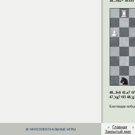
38...¤
d
2+ 39.¢
e
1
40...¥c6 41.a7 ¢
47.¦xg7 ¢f5 48.¦g
Блестящая побе
Главная
Закрытый мир