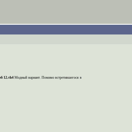
£b6 12.¤h4
Модный
вариант
.
Помимо встретившегося в