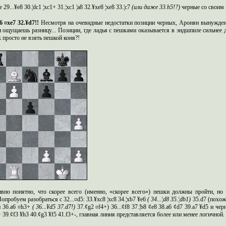
е
29...¥e8 30.¦dc1 ¦xc1+ 31.¦xc1 ¦a8 32.¥xe8 ¦xe8 33.¦c7
(или даже
33.h5!?)
черные со своим
6 ¤xe7 32.¥d7!!
Несмотря на очевидные недостатки позиции черных,
Аронян
вынужде
 ощущаешь разницу... Позиции, где ладья с пешками оказывается в эндшпиле сильнее 
 просто не взять пешкой коня?!
ивно понятно,
что
скорее всего (именно, «скорее всего») пешки должны пройти, но 
опробуем разобраться с 32...¤
d
5: 33.¥
xc
8 ¦
xc
8 34.¦
xb
7 ¥
e
6
(
34...¦
d
8 35.¦
db
1)
35.
d
7 (похож
 36.
a
6 ¤
h
3+
(
36...¥
d
5 37.
d
7!)
37.¢
g
2 ¤
f
4+) 36...¢
f
8 37.¦
b
8 ¢
e
8 38.
a
6 ¢
d
7 39.
a
7 ¥
d
5 и чер
 39.¢
f
3 ¥
h
3 40.¢
g
3 ¥
f
5 41.
f
3+-, главная линия представляется более или менее логичной.