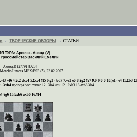
om
ТВОРЧЕСКИЕ ОБЗОРЫ
СТАТЬИ
Я ТУРА: Аронян - Ананд (V)
 гроссмейстер Василий Емелин
 -
Ананд,В
(2779) [D23]
Morelia/Linares
MEX/ESP (5), 22.02.2007
3.¤f3 ¤f6 4.£c2 dxc4 5.£xc4 ¥f5 6.g3 ¤bd7 7.¤c3 e6 8.¥g2 ¥e7 9.0-0 0-0 10.¦e1 ¤e4 11.£b3 
...¥
xh
4
проверялось также
12...¥
b
4 или 12...£
xb
3 13.
axb
3 ¥
b
4
e
4 ¥
g
6 15.£
xb
6
axb
6 16.¥
f
4