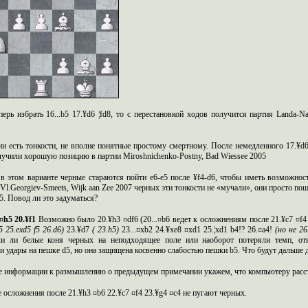
перь избрать 16...b5 17.¥d6 ¦fd8, то с перестановкой ходов получится партия
Landa-Na
ии есть тонкости, не вполне понятные простому смертному.
После немедленного 17.¥d6 
олучили хорошую позицию в партии
Miroshnichenko-Postny
, B
ad
Wiessee
2005
в этом варианте черные стараются пойти
e
6-
e
5 после ¥
f
4-
d
6, чтобы иметь возможнос
и
Vl.Georgiev-Smeets
,
Wijk
aan
Zee
2007 черных эти тонкости не «
мучали
», они просто пош
5.
Повод ли это задуматься?
 ¤h5 20.¥f1
Возможно было
20.¥h3 ¤df6 (20...¤b6 ведет к осложнениям после 21.¥c7 ¤f4
5 25.exd5 f5 26.d6)
23.¥d7
(
23.h5)
23...¤xb2 24.¥xe8 ¤xd1 25.¦xd1 b4!? 26.¤a4!
(но не
26
ли ли белые коня черных на неподходящее поле или наоборот потеряли темп, ответ
и удары на пешке
d
5, но она защищена косвенно слабостью пешки
b
5.
Что будут дальше 
ве информации к размышлению о предыдущем примечании
укажем
, что компьютеру расс
е осложнения после
21.¥
h
3 ¤
b
6 22.¥
c
7 ¤
f
4 23.¥
g
4 ¤
c
4 не пугают черных.