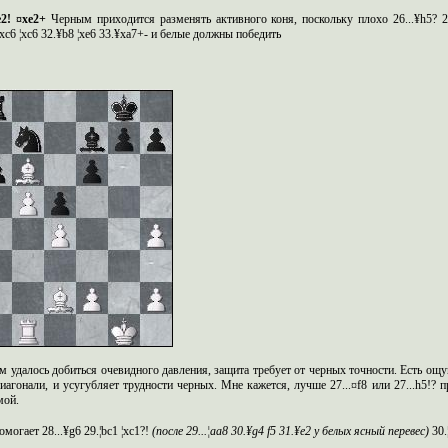
e
2! ¤
xe
2+
Черным приходится разменять активного коня, поскольку плохо
26...¥
h
5? 2
xc
6 ¦
xc
6 32.¥
b
8 ¦
xe
6 33.¥
xa
7+- и белые должны победить
м удалось добиться очевидного давления, защита требует от черных точности. Есть ощу
иагонали, и усугубляет трудности черных. Мне кажется, лучше 27...¤f8 или 27...h5!?
мой.
омогает
28...¥g6 29.¦bc1 ¦xc1?!
(после
29...¦aa8 30.¥g4 f5 31.¥e2 у белых ясный перевес)
30.