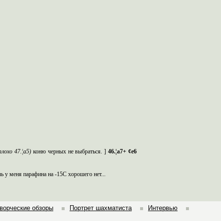
плохо
47.¦a5)
коню черных не выбрат
ься.
]
46.¦a7+ ¢e6
л
ь у меня парафина на -15С хорошего нет...
ворческие обзоры
Портрет шахматиста
Интервью