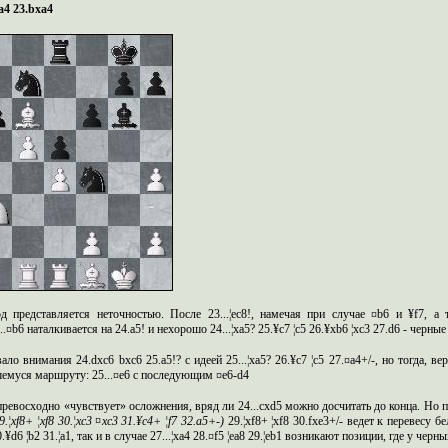
a
4 23.
bxa
4
д представляется неточностью. После 23...¦
ec
8!, намечая при случае ¤
b
6 и ¥
f
7,
а
т
..¤
b
6 наталкивается на 24.
a
5! и нехорошо 24...¦
xa
5? 25.¥
c
7 ¦
c
5 26.¥
xb
6 ¦
xc
3 27.
d
6 - черные
вало внимания
24.
dxc
6
bxc
6 25.
a
5!? с идеей 25...¦
xa
5? 26.¥
c
7 ¦
c
5 27.¤
a
4+/-, но тогда, в
емуся маршруту: 25...¤
e
6 с последующим
¤
e
6-
d
4
ревосходно «чувствует» осложнения, вряд ли 24...
cxd
5 можно досчитать до конца. Но п
9.¦
xf
8+ ¦
xf
8 30.¦
xc
3 ¤
xc
3 31.¥
c
4+ ¦
f
7 32.
a
5+-)
29.¦
xf
8+ ¦
xf
8 30.
fxe
3+/- ведет к перевесу бе
0.¥
d
6 ¦
b
2 31.¦
a
1, так и в случае
27...¦
xa
4 28.¤
f
5 ¦
ea
8 29.¦
eb
1 возникают позиции, где у черн