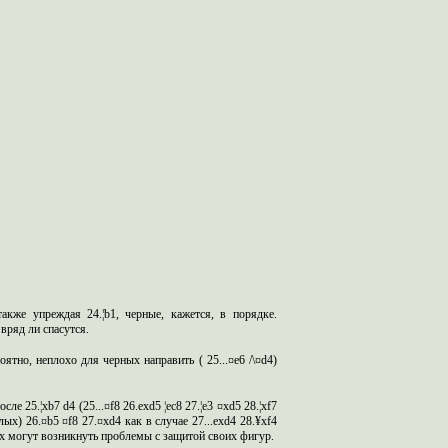
акже упреждая 24.¦
b
1, черные, кажется, в порядке.
 вряд ли спасутся.
ероятно, неплохо для черных направить
(
25...¤
e
6
/\¤
d
4
)
осле 25.¦
xb
7
d
4 (25...¤
f
8 26.
exd
5 ¦
ec
8 27.¦
e
3 ¤
xd
5 28.¦
xf
7
лых) 26.¤
b
5 ¤
f
8 27.¤
xd
4 как в случае 27...
exd
4 28.¥
xf
4
ых могут возникнут
ь проблемы с защитой своих фигур.