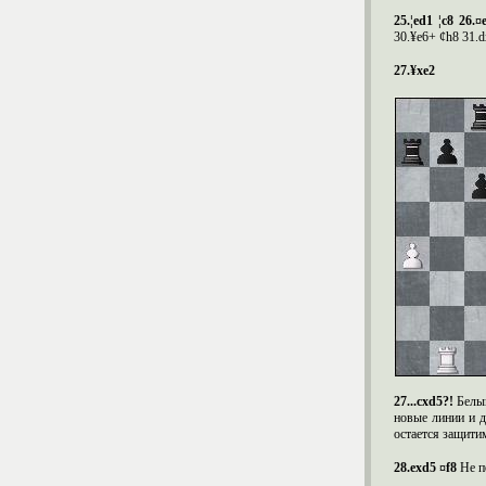
25.¦
ed
1 ¦
c
8 26.¤
30.¥
e
6+ ¢
h
8 31.
d
27
.¥
xe
2
27...cxd5?!
Белы
новые линии и д
остается защити
28.exd5 ¤f8
Не п