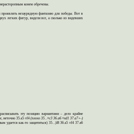
 нерасторопным конем
обречены.
н
проявлят
ь незаурядную фантазию для победы. Вот в
двух легких фигур, видели все,
а
сколько из видевших
расписыват
ь эту позицию вариантами – дело крайне
е, неточно 35.
a
5 ¤
f
4
(плохо
35...¤
c
3 36.
a
6 ¤
xd
1 37.
a
7+-)
ным удается как-то защититься)
35...¦
d
8 36.
a
5 ¤
f
4 37.
a
6