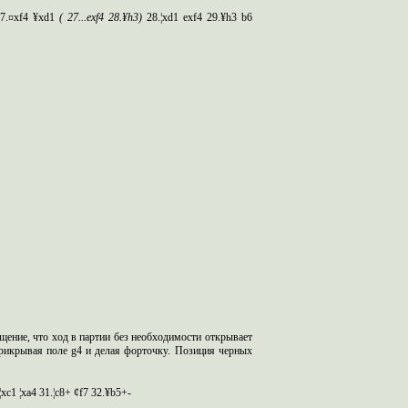
7.¤
xf
4 ¥
xd
1
(
27...
exf
4 28.¥
h
3)
28.¦
xd
1
exf
4 29.¥
h
3
b
6
щение, что ход в партии без необходимости открывает
 прикрывая поле
g
4 и делая форточку.
Позиция черных
¦xc1 ¦xa4 31.¦c8+ ¢f7 32.¥b5+-