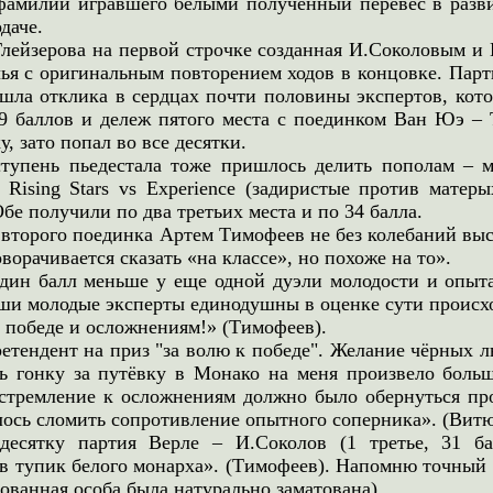
фамилии игравшего белыми полученный перевес в разви
даче.
Глейзерова на первой строчке созданная И.Соколовым и
ья с оригинальным повторением ходов в концовке. Парти
ашла отклика в сердцах почти половины экспертов, кото
9 баллов и дележ пятого места с поединком Ван Юэ –
у, зато попал во все десятки.
тупень пьедестала тоже пришлось делить пополам – м
я Rising Stars vs Experience (задиристые против мате
бе получили по два третьих места и по 34 балла.
второго поединка Артем Тимофеев не без колебаний выск
ворачивается сказать «на классе», но похоже на то».
один балл меньше у еще одной дуэли молодости и опыта
аши молодые эксперты единодушны в оценке сути происх
 победе и осложнениям!» (Тимофеев).
етендент на приз "за волю к победе". Желание чёрных 
ь гонку за путёвку в Монако на меня произвело боль
стремление к осложнениям должно было обернуться пр
лось сломить сопротивление опытного соперника». (Витю
десятку партия Верле – И.Соколов (1 третье, 31 б
в тупик белого монарха». (Тимофеев). Напомню точный а
ованная особа была натурально заматована).