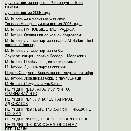
Лучшая партия августа – Звягинцев – Чжан
Пэнсян
Лучшие партии 2005 года
М.Ноткин. Два лауреата февраля
Топалов-Ананд - лучшая партия 2005 года!
М.Ноткин. НА ПОВЫШЕНИЕ ГРАДУСА
М.Ноткин. Отличники дебютной подготовки
М.Ноткин. Лучшие партии января / M.Notkin. Best
games of January
М.Ноткин. Лучшие партии ноября
Лауреат ноября - партия Кесада – Морозевич
М.Ноткин. Ноябрь - в щадящем режиме
М.Ноткин. Лучшие партии октября
Партия Свидлер - Касымжанов - лауреат октября
М.Ноткин. Украинский борщ с пампушками
М.Ноткин. Самураи и самбисты.
ПЕРЛ ДНЯ №10 : АНАЛИЗИРУЙ ТО,
СРАВНИВАЙ ЭТО
ПЕРЛ ДНЯ №4 : ЛИНАРЕС НАНИМАЕТ
АДВОКАТОВ
ПЕРЛ ДНЯ №9 : БЫСТРО ЗАПРЯГ, НИКУДА НЕ
ПОЕХАЛ
ПЕРЛ ДНЯ №14: ДОН ПЕРЛО ИЗ АРГЕНТИНЫ
ПЕРЛ ДНЯ №6: КАК С ЖЕЛТОРОТЫМИ
ПТЕНЦАМИ