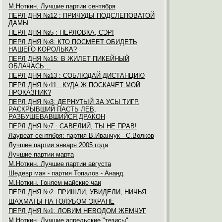
М.Ноткин. Лучшие партии сентября
ПЕРЛ ДНЯ №12 : ПРИЧУДЫ ПОДСЛЕПОВАТОЙ
ДАМЫ
ПЕРЛ ДНЯ №5 : ПЕРЛОВКА, СЭР!
ПЕРЛ ДНЯ №8: КТО ПОСМЕЕТ ОБИДЕТЬ
НАШЕГО КОРОЛЬКА?
ПЕРЛ ДНЯ №15: В ЖИЛЕТ ПИКЕЙНЫЙ
ОБЛАЧАСЬ…
ПЕРЛ ДНЯ №13 : СОБЛЮДАЙ ДИСТАНЦИЮ
ПЕРЛ ДНЯ №11 : КУДА Ж ПОСКАЧЕТ МОЙ
ПРОКАЗНИК?
ПЕРЛ ДНЯ №3: ДЕРНУТЫЙ ЗА УСЫ ТИГР,
РАСКРЫВШИЙ ПАСТЬ ЛЕВ,
РАЗБУШЕВАВШИЙСЯ ДРАКОН
ПЕРЛ ДНЯ №7 : САВЕЛИЙ, ТЫ НЕ ПРАВ!
Лауреат сентября: партия В.Иванчук - С.Волков
Лучшие партии января 2005 года
Лучшие партии марта
М.Ноткин. Лучшие партии августа
Шедевр мая - партия Топалов - Ананд
М.Ноткин. Гоняем майские чаи
ПЕРЛ ДНЯ №2: ПРИШЛИ, УВИДЕЛИ, НИЧЬЯ
ШАХМАТЫ НА ГОЛУБОМ ЭКРАНЕ
ПЕРЛ ДНЯ №1: ЛОВИМ НЕВОДОМ ЖЕМЧУГ
М.Ноткин. Лучшие апрельские "тезисы"