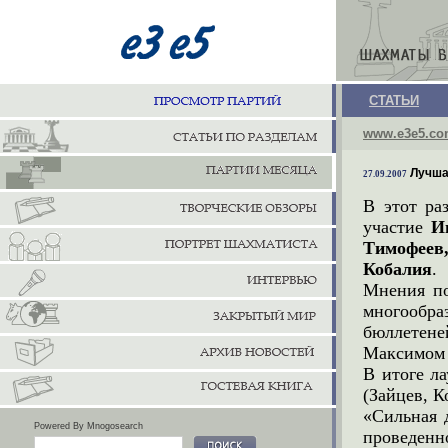
СТАТЬИ
www.e3e5.c
Лучша
27.09.2007
В этот ра
участие
И
Тимофеев
Кобалия
.
Мнения по
многообра
бюллетен
Максимом 
В итоге л
(Зайцев, К
«Сильная 
Powered By Mnogosearch
проведенн