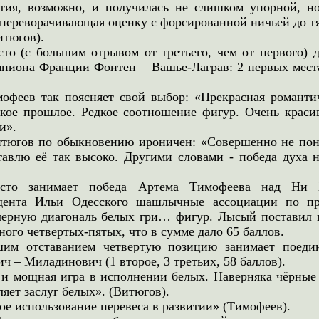
тия, возможно, и получилась не слишком упорной, но
 переворачивающая оценку с форсированной ничьей до т
итюгов).
сто (с большим отрывом от третьего, чем от первого) 
мпиона Франции Фонтен – Вашье-Лаграв: 2 первых места
офеев так поясняет свой выбор: «Прекрасная романтич
екое прошлое. Редкое соотношение фигур. Очень крас
и».
тюгов по обыкновению ироничен: «Совершенно не поня
тавлю её так высоко. Другими словами - победа духа н
есто занимает победа Артема Тимофеева над Ни 
ндента Ильи Одесского шашлычные ассоциации по п
ерную диагональ белых гри… фигур. Лысый поставил п
ного четвертых-пятых, что в сумме дало 65 баллов.
им отставанием четвертую позицию занимает поеди
 – Миладинович (1 второе, 3 третьих, 58 баллов).
 и мощная игра в исполнении белых. Наверняка чёрные 
ляет заслуг белых». (Витюгов).
е использование перевеса в развитии» (Тимофеев).