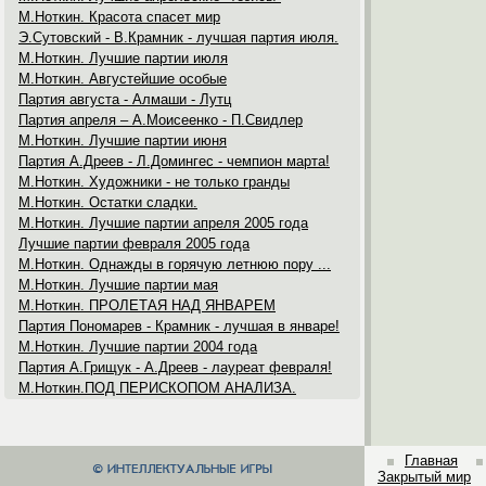
М.Ноткин. Красота спасет мир
Э.Сутовский - В.Крамник - лучшая партия июля.
М.Ноткин. Лучшие партии июля
М.Ноткин. Августейшие особыe
Партия августа - Алмаши - Лутц
Партия апреля – А.Моисеенко - П.Свидлер
М.Ноткин. Лучшие партии июня
Партия А.Дреев - Л.Домингес - чемпион марта!
М.Ноткин. Художники - не только гранды
М.Ноткин. Остатки сладки.
М.Ноткин. Лучшие партии апреля 2005 года
Лучшие партии февраля 2005 года
М.Ноткин. Однажды в горячую летнюю пору ...
М.Ноткин. Лучшие партии мая
М.Ноткин. ПРОЛЕТАЯ НАД ЯНВАРЕМ
Партия Пономарев - Крамник - лучшая в январе!
М.Ноткин. Лучшие партии 2004 года
Партия А.Грищук - А.Дреев - лауреат февраля!
М.Ноткин.ПОД ПЕРИСКОПОМ АНАЛИЗА.
Главная
Закрытый мир