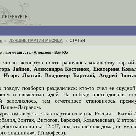
om
ЛУЧШИЕ ПАРТИИ МЕСЯЦА
СТАТЬИ
я партия августа - Алексеев - Ван Юэ
з число экспертов почти равнялось количеству партий
горь Зайцев, Александра Костенюк, Екатерина Кова
, Игорь Лысый, Владимир Барский, Андрей Зонтах
 поводу подборки разделились: кто-то счел ее скудной
зием и свежестью идей. На победу претендовали то
ей заполнялось, тем отчетливее становилось преи
Вашье-Лагравом.
ауреатом августа стала партия из матча Россия – Китай
обалия, Зонтах, Витюгов, Барский, Ковалевская), 2 вторых
дебютная новинка 12.¤f7, подготовленная дома, не умал
ого эндшпиля». (Тимофеев).