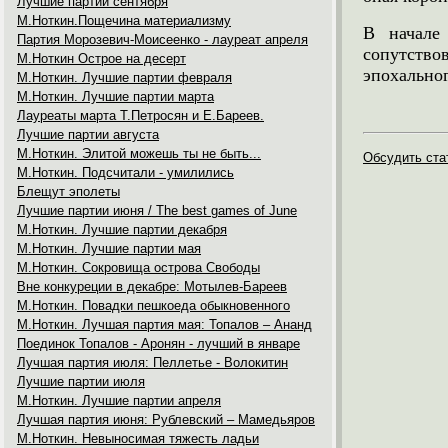
Лучшие партии сентября
М.Ноткин.Пощечина материализму
В начале 
Партия Морозевич-Моисеенко - лауреат апреля
сопутство
М.Ноткин Острое на десерт
эпохальног
М.Ноткин. Лучшие партии февраля
М.Ноткин. Лучшие партии марта
Лауреаты марта Т.Петросян и Е.Бареев.
Лучшие партии августа
М.Ноткин. Элитой можешь ты не быть...
Обсудить ста
М.Ноткин. Подсчитали - умилились
Блещут эполеты
Лучшие партии июня / The best games of June
М.Ноткин. Лучшие партии декабря
М.Ноткин. Лучшие партии мая
М.Ноткин. Сокровища острова Свободы
Вне конкуреции в декабре: Мотылев-Бареев
М.Ноткин. Повадки пешкоеда обыкновенного
М.Ноткин. Лучшая партия мая: Топалов – Ананд
Поединок Топалов - Аронян - лучший в январе
Лучшая партия июля: Пеллетье - Волокитин
Лучшие партии июля
М.Ноткин. Лучшие партии апреля
Лучшая партия июня: Рублевский – Мамедьяров
М.Ноткин. Невыносимая тяжесть ладьи