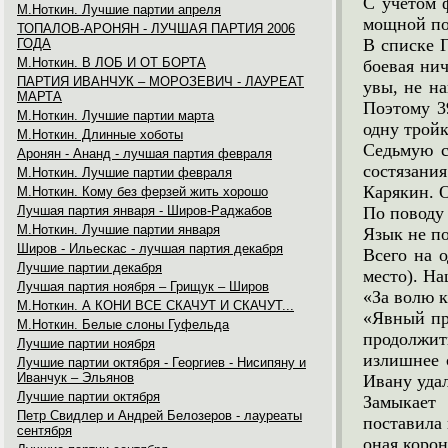
С учетом 
М.Ноткин. Лучшие партии апреля
мощной по
ТОПАЛОВ-АРОНЯН - ЛУЧШАЯ ПАРТИЯ 2006
В списке 
ГОДА
М.Ноткин. В ЛОБ И ОТ БОРТА
боевая нич
ПАРТИЯ ИВАНЧУК – МОРОЗЕВИЧ - ЛАУРЕАТ
увы, не н
МАРТА
Поэтому 3
М.Ноткин. Лучшие партии марта
одну тройк
М.Ноткин. Длинные хоботы
Седьмую с
Аронян - Ананд - лучшая партия февраля
состязани
М.Ноткин. Лучшие партии февраля
Карякин. О
М.Ноткин. Кому без ферзей жить хорошо
Лучшая партия января - Широв-Раджабов
По поводу 
М.Ноткин. Лучшие партии января
Язык не по
Широв - Ильескас - лучшая партия декабря
Всего на 
Лучшие партии декабря
место). Н
Лучшая партия ноября – Грищук – Широв
«За волю к
М.Ноткин. А КОНИ ВСЕ СКАЧУТ И СКАЧУТ...
«Явный пр
М.Ноткин. Белые слоны Гуфельда
продолжит
Лучшие партии ноября
излишнее 
Лучшие партии октября - Георгиев - Нисипяну и
Иванчук – Эльянов
Ивану уда
Лучшие партии октября
Замыкает 
Петр Свидлер и Андрей Белозеров - лауреаты
поставила 
сентября
оная корон