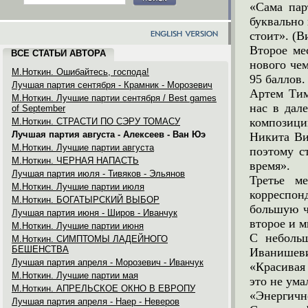
«Сама пар
буквально
стоит». (В
Второе ме
ВСЕ СТАТЬИ АВТОРА
нового че
М.Ноткин. Ошибайтесь, господа!
95 баллов.
Лучшая партия сентября - Крамник - Морозевич
Артем Тим
М.Ноткин. Лучшие партии сентября / Best games
нас в дал
of September
композици
М.Ноткин. СТРАСТИ ПО СЭРУ ТОМАСУ
Лучшая партия августа - Алексеев - Ван Юэ
Никита Ви
М.Ноткин. Лучшие партии августа
поэтому с
М.Ноткин. ЧЕРНАЯ НАПАСТЬ
время».
Лучшая партия июля - Тивяков - Эльянов
Третье м
М.Ноткин. Лучшие партии июля
корреспо
М.Ноткин. БОГАТЫРСКИЙ ВЫБОР
большую ч
Лучшая партия июня - Широв - Иванчук
второе и м
М.Ноткин. Лучшие партии июня
С небольш
М.Ноткин. СИМПТОМЫ ЛАДЕЙНОГО
БЕШЕНСТВА
Иванишевич
Лучшая партия апреля - Морозевич - Иванчук
«Красивая
М.Ноткин. Лучшие партии мая
это не ума
М.Ноткин. АПРЕЛЬСКОЕ ОКНО В ЕВРОПУ
«Энергично
Лучшая партия апреля - Наер - Неверов