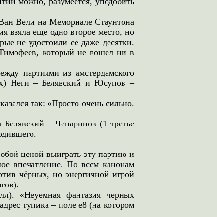
тии можно, разумеется, уподобить
 Ван Вели на Мемориале Стаунтона
я взяла еще одно второе место, но
рые не удостоили ее даже десятки.
 Тимофеев, который не вошел ни в
ежду партиями из амстердамского
рых) Неги – Белявский и Юсупов –
азался так: «Просто очень сильно.
 Белявский – Чепаринов (1 третье
одившего.
любой ценой выиграть эту партию и
шое впечатление. По всем канонам
отив чёрных, но энергичной игрой
гов).
алл). «Неуемная фантазия черных
дрес тупика – поле е8 (на котором