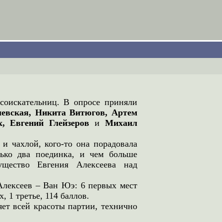
-соискательниц. В опросе приняли
левская, Никита Витюгов, Артем
, Евгений Глейзеров
и
Михаил
 и чахлой, кого-то она порадовала
лько два поединка, и чем больше
мущество Евгения Алексеева над
 Алексеев – Ван Юэ: 6 первых мест
, 1 третье, 114 баллов.
яет всей красоты партии, технично