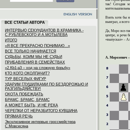
так! Сегодня 
миттельшпильный
Взять хотя бы н
выиграл, а всего
ВСЕ СТАТЬИ АВТОРА
ИНТЕРВЬЮ СЕКУНДАНТОВ В.КРАМНИКА -
Да, Моро все-та
С.РУБЛЕВСКОГО И А.МОТЫЛЕВА
центре, и речи 
«выпускал» – Ал
ИТОГО
«Я ВСЕ ПРЕКРАСНО ПОНИМАЮ...»
ВСЕ ТОЛЬКО НАЧИНАЕТСЯ
СУДЬБЫ, КОИМ МЫ НЕ СУДЬИ
А. Морозевич –
ПРИБАВЛЕНИЯ В СЕМЕЙСТВАХ
«2.Кb1-a3 – ход на сложную борьбу»
КТО КОГО ОКОЛПАЧИТ?
ТУР ВЕСЕЛЫХ ФИГУР
УДАРИМ ГЛУШИЛКАМИ ПО БЕЗДОРОЖЬЮ И
РАЗГИЛЬДЯЙСТВУ!
ОХОТА ПОБЕЖДАТЬ
БРАМС, БРАМС, БРАМС
А МОЖЕТ БЫТЬ, И НЕ РЕКА
ЧЕРЕПКИ ОТ НЕРАЗБИТОГО КУВШИНА
ПРЯМАЯ РЕЧЬ
Эксклюзивное интервью гроссмейстера
С.Мовсесяна