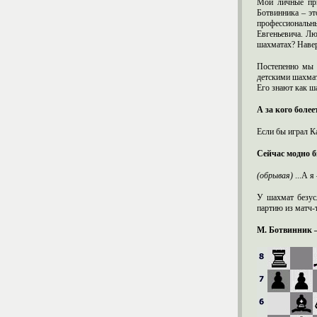
Мои личные при
Ботвинника – эт
профессиональн
Евгеньевича. Лю
шахматах? Навер
Постепенно мы с
детскими шахмат
Его знают как ша
А за кого более
Если бы играл Ка
Сейчас модно б
(обрывая)
...А я
У шахмат безус
партию из матч-
М. Ботвинник –