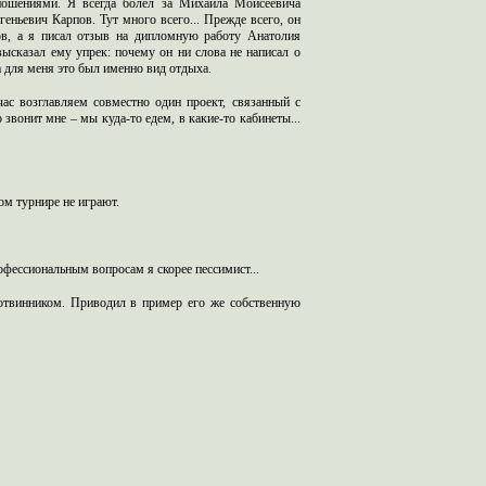
ношениями. Я всегда болел за Михаила Моисеевича
еньевич Карпов. Тут много всего... Прежде всего, он
ов, а я писал отзыв на дипломную работу Анатолия
ысказал ему упрек: почему он ни слова не написал о
а для меня это был именно вид отдыха.
ас возглавляем совместно один проект, связанный с
вонит мне – мы куда-то едем, в какие-то кабинеты...
ом турнире не играют.
офессиональным вопросам я скорее пессимист...
Ботвинником. Приводил в пример его же собственную