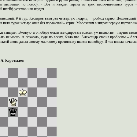
мы выпиваем
по поводу..
.» Вот и каждая партия из трех заключительных туров
 шлейф успехов или неудач.
ынешний, 9-й тур. Каспаров выиграл четвертую подряд –
продлил серию
. Цешковский
 в пяти турах четыре очка без поражений – серия. Морозевич выиграл первую партию на 
ки выиграл. Вживую его победе могли аплодировать совсем уж немногие – партия законч
быть не могло. А показать, судя по всему, было что. Александр ставил проблемы – Ал
ексей снова давал своему маститому противнику шансы на победу. И так плыла-качалась
 А. Коротылев