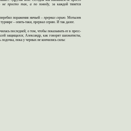
 –
не просто так, а по поводу,
за каждой тянется
 перебил поражения ничьей –
прервал серию
. Мотылев
турнире – опять-таки, прервал серию. И так далее.
илась последней; о том, чтобы показывать ее в пресс-
ексей защищался; Александр, как говорят шахматисты,
 лодочка, пока у черных не кончились силы: