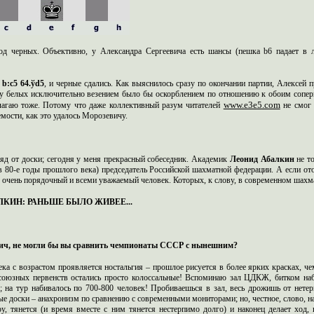
ход черных. Объективно, у Александра Сергеевича есть шансы (пешка b6 падает в 
5 b:c5 64.ўd5
, и черные сдались. Как выяснилось сразу по окончании партии, Алексей 
у белых исключительно везением было бы оскорблением по отношению к обоим соперн
www.e3e5.com
олагаю тоже. Потому что даже коллективный разум читателей
не смог 
мости, как это удалось Морозевичу.
яд от доски; сегодня у меня прекрасный собеседник. Академик
Леонид Абалкин
не т
 80-е годы прошлого века) председатель Российской шахматной федерации. А если ото
о очень порядочный и всеми уважаемый человек. Которых, к слову, в современном шахм
КИН: РАНЬШЕ БЫЛО ЖИВЕЕ...
ич, не могли бы вы сравнить чемпионаты СССР с нынешним?
ка с возрастом проявляется ностальгия – прошлое рисуется в более ярких красках, че
 союзных первенств остались просто колоссальные! Вспоминаю зал ЦДКЖ, битком на
 на тур набивалось по 700-800 человек! Пробиваешься в зал, весь дрожишь от нете
е доски – анахронизм по сравнению с современными мониторами; но, честное, слово, на
у, тянется (и время вместе с ним тянется нестерпимо долго) и наконец делает ход, 