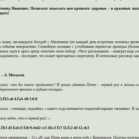
Леонид Иванович. Позвольте пожелать вам крепкого здоровья – и красивых ша
дать!
о скажу, наслаждался беседой с Абалкиным (не каждый день встретишь человека преж
и события невероятные. Спокойную позицию с устойчивым перевесом проиграл (белы
ачалу идти в пресс-центр отмечать свою победу. «Чего рассказывать – выиграл ведь со
 скромность – последнее, что может пригодиться спортсмену. И потихоньку разговор зав
 – А. Мотылев
Думал: что бы такое придумать? И решил удивить Петю – первый раз в жизни 
траченного времени и худшая позиция».
 3.Ґb5 a6 4.Ґa4 ¤f6 5.0-0
ался – очевидно, подзабыл, с какого хода начинается открытый вариант «испанки». В за
азу видно, что в первый раз!..»
 7.Ґb3 d5 8.d:e5 Ґe6 9.¤bd2 ¤c5 10.c3 Ґe7 11.Ґc2 d4 12.¤b3
угое направление – 12.c:d4, как Петя играл в этом году с Крамником. Получил получше