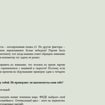
ость – изолированная пешка е3. Но другие факторы –
оном перевешивают. Белые победили! Партия была
исеевичу: вот когда машина станет обращать внимание
дин компьютер эту задачу не решил.
принять во внимание, что человек во время партии
 соревноваться с машиной в скорости! Поэтому если
нии времени на обдумывание примерно один к четырем
у собой. Не проиграют ли шахматисты сами себе?
ительный.
разыграть звание чемпиона мира. ФИДЕ выбрало свой
 сильнейшего. Оптимальный цикл – матч на первенство
отложенных партий).