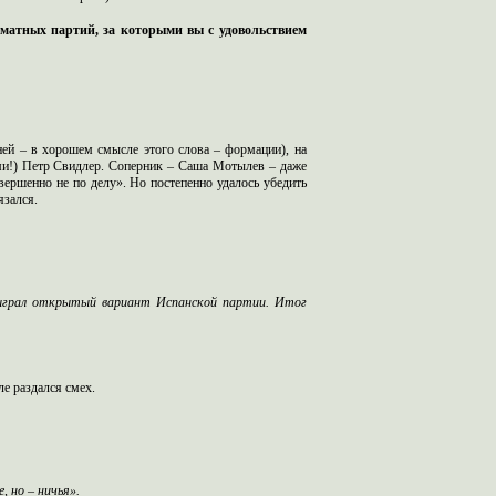
хматных партий, за которыми вы с удовольствием
ней – в хорошем смысле этого слова – формации), на
ми!) Петр Свидлер. Соперник – Саша Мотылев – даже
вершенно не по делу». Но постепенно удалось убедить
язался.
сыграл открытый вариант Испанской партии. Итог
ле раздался смех.
, но – ничья».