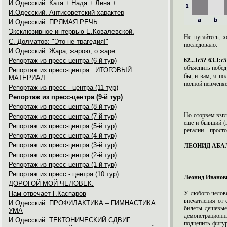
И.Одесский. Катя + Надя + Лена +...
И.Одесский. Антисоветский характер
И.Одесский. ПРЯМАЯ РЕЧЬ.
Эксклюзивное интервью Е.Ковалевской.
Не пугайтесь, 
C. Долматов: "Это не трагедия!"
последовало:
И.Одесский. Жара, жарою, о жаре...
Репортаж из пресс-центра (6-й тур)
62...Јc5? 63.Ј:c
объяснить побед
Репортаж из пресс-центра : ИТОГОВЫЙ
бы, и вам, я п
МАТЕРИАЛ
полной невменяе
Репортаж из пресс - центра (11 тур)
Репортаж из пресс-центра (9-й тур)
Репортаж из пресс-центра (8-й тур)
Но оторвем взгл
Репортаж из пресс-центра (7-й тур)
еще и бывший (в
Репортаж из пресс-центра (5-й тур)
регалии – прост
Репортаж из пресс-центра (4-й тур)
Репортаж из пресс-центра (3-й тур)
ЛЕОНИД АБАЛ
Репортаж из пресс-центра (2-й тур)
Репортаж из пресс-центра (1-й тур)
Репортаж из пресс - центра (10 тур)
Леонид Иванов
ДОРОГОЙ МОЙ ЧЕЛОВЕК.
Нам отвечает Г.Каспаров
У любого челове
впечатления от
И.Одесский. ПРОФИЛАКТИКА – ГИМНАСТИКА
билеты дешевые;
УМА
демонстрационны
И.Одесский. ТЕКТОНИЧЕСКИЙ СДВИГ
подцепить фигур