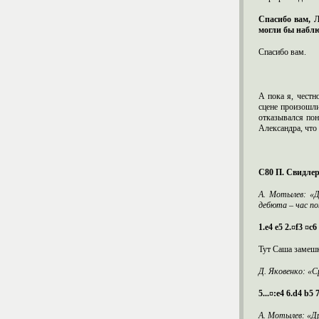
Спасибо вам, 
могли бы наблю
Спасибо вам.
А пока я, честн
сцене произошл
отказывался пон
Александра, что
С80 П. Свидлер
А. Мотылев: «
дебюта – час по
1.e4 e5 2.¤f3 ¤c6
Тут Саша замешк
Д. Яковенко: «Ср
5...¤:e4 6.d4 b5
А. Мотылев: «Др