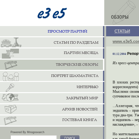
СТАТЬИ
www.e3e5.c
Репорт
01.12.2004
Из пресс-центр
В плохих ресто
корреспондента)
Мыслями своими
супчиковое посл
...Аллегория, ч
эндшпиль – при
тура два-три. У
и эндшпиль – не
наслаждении», –
Powered By Mnogosearch
Но миттельшпиль
как герой фильм