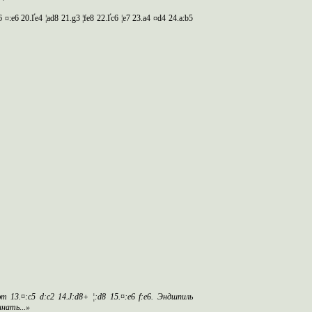
 ¤:e6 20.Ґe4 ¦ad8 21.g3 ¦fe8 22.Ґc6 ¦e7 23.a4 ¤d4 24.a:b5
3.¤:c5 d:c2 14.Ј:d8+ ¦:d8 15.¤:e6 f:e6.
Эндшпиль
нать...»