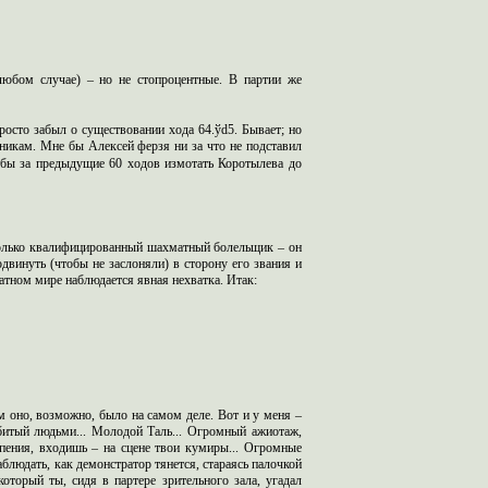
любом случае) – но не стопроцентные. В партии же
просто забыл о существовании хода 64.ўd5. Бывает; но
икам. Мне бы Алексей ферзя ни за что не подставил
бы за предыдущие 60 ходов измотать Коротылева до
олько квалифицированный шахматный болельщик – он
двинуть (чтобы не заслоняли) в сторону его звания и
атном мире наблюдается явная нехватка. Итак:
м оно, возможно, было на самом деле. Вот и у меня –
битый людьми... Молодой Таль... Огромный ажиотаж,
рпения, входишь – на сцене твои кумиры... Огромные
блюдать, как демонстратор тянется, стараясь палочкой
который ты, сидя в партере зрительного зала, угадал