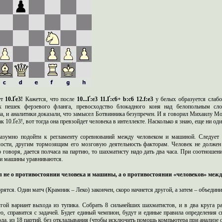
ет
10.Ґe3!
Кажется, что после
10...Ґ:e3 11.Ґ:c6+ b:c6 12.f:e3
у белых образуется слаб
х пешек ферзевого фланга, превосходство блокадного коня над белопольным сл
а, и аналитики доказали, что замысел Ботвинника безупречен. И я говорил Михаилу Мо
ак 10.Ґe3!, вот тогда она превзойдет человека в интеллекте. Насколько я знаю, еще ни о
азумно подойти к регламенту соревнований между человеком и машиной. Следует 
лости, другим тормозящим его мозговую деятельность факторам. Человек не должен
 говоря, дается полчаса на партию, то шахматисту надо дать два часа. При соотноше
 и машины уравниваются.
 не о противостоянии человека и машины, а о противостоянии «человеков» межд
рятся. Один матч (Крамник – Леко) закончен, скоро начнется другой, а затем – объедин
угой вариант выхода из тупика. Собрать 8 сильнейших шахматистов, и в два круга 
аю, справится с задачей. Будет единый чемпион, будут и единые правила определения
года, из 18 партий, без откладывания (чтобы исключить помощь компьютера при анализе 