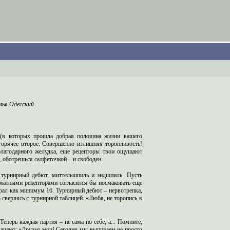
лья Одесский
 (в которых прошла добрая половина жизни вашего
 горячее второе. Совершенно излишняя торопливость!
благодарного желудка, еще рецепторы твои ощущают
, оботрешься салфеточкой – и свободен.
к турнирный дебют, миттельшпиль и эндшпиль. Пусть
матными рецепторами согласился бы посмаковать еще
брал как минимум 16. Турнирный дебют – нервотрепка,
 сверяясь с турнирной таблицей. «Любя, не торопись в
еперь каждая партия – не сама по себе, а... Помните,
лашает: «Друзья мои! Сегодня мы выпиваем не просто