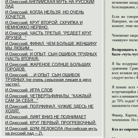
И.Одесский.АНГЛИЙСКАЯ МУТЬ НА РУССКИЙ
мгновение назад
ЛАД
болельщиками, с
И.Одесский. КОГДА НЕЛЬЗЯ, НО ОЧЕНЬ
ХОЧЕТСЯ.
Если же говори
Наверное, на са
И.Одесский. КРУГ ВТОРОЙ. СКРИПКА И
момент; этим по
НЕМНОЖКО НЕРВНО.
И.Одесский. ЧАСТЬ ТРЕТЬЯ. "РЕДЕЕТ КРУГ
Чемпионат закры
ДРУЗЕЙ..."
«вживую» посмот
И.Одесский. ФИНАЛ. ЧЕМ БОЛЬШЕ ЖЕНЩИНУ
МЫ ЛЮБИМ...
Возвращаясь к
И.Одесский. И ОПЫТ, СЫН ОШИБОК ТРУДНЫХ
было «чуть-чут
(ЧАСТЬ ВТОРАЯ).
Я бы воздержал
И.Одесский. ЖАРЕНОЕ СОЛНЦЕ БОЛЬШИХ
сравнения. Срав
ГОРОДОВ.
всех великих иг
И.Одесский. ...И ОПЫТ, СЫН ОШИБОК
следует вести с
ТРУДНЫХ (не очень серьезная лекция в двух
частях).
Я помню всех ч
И.Одесский. ИГРА СЛОВ
встречающийся в
И.Одесский. ЧЕТВЕРТЬФИНАЛЫ. "КАЖДЫЙ
него и начинают
САМ ЗА СЕБЯ..."
до 70% ходов! С
шахматиста стал
И.Одесский. ПОЛУФИНАЛ. ЧУЖИЕ ЗДЕСЬ НЕ
ХОДЯТ.
Фишер, Карпов,
И.Одесский. ЛИФТ ВНИЗ НЕ ПОДНИМАЕТ
чемпионом. Но по
И.Одесский. КРУГ ПЕРВЫЙ. ПРОГРЕВОЧНЫЙ.
И.Одесский. ШУМ ЛЕДОКОЛА (Английская муть
Кто из совреме
на русский лад – 2).