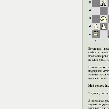
Ботвинник игра
слабость черны
проанализирован
на такие ходы, к
Нужно только р
подвержен уста
машине, условно
шансы человека
Мой вопрос был
Я думаю, догово
Я предлагал др
вариант, и, дум
мира раз в два 