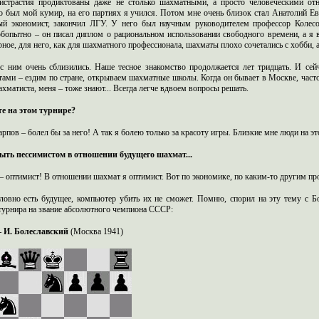
страстия продиктованы даже не столько шахматными, а просто человеческими от
о был мой кумир, на его партиях я учился. Потом мне очень близок стал Анатолий Евг
ый экономист, закончил ЛГУ. У него был научным руководителем профессор Колес
бопытно – он писал диплом о рациональном использовании свободного времени, а я в
ное, для него, как для шахматного профессионала, шахматы плохо сочетались с хобби, 
 ним очень сблизились. Наше тесное знакомство продолжается лет тридцать. И сейч
ами – ездим по стране, открываем шахматные школы. Когда он бывает в Москве, часто з
хматиста, меня – тоже знают... Всегда легче вдвоем вопросы решать.
те на этом турнире?
рпов – болел бы за него! А так я болею только за красоту игры. Близкие мне люди на эт
ыть пессимистом в отношении будущего шахмат...
 – оптимист! В отношении шахмат я оптимист. Вот по экономике, по каким-то другим пр
ловно есть будущее, компьютер убить их не сможет. Помню, спорил на эту тему с 
турнира на звание абсолютного чемпиона СССР:
 И. Болеславский
(Москва 1941)