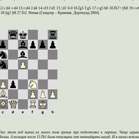
2.c:d4 ¤:d4 13.¤:d4 Ј:d4 14.¤f3 Ј:d1 15.¦:d1 0-0 16.Ґg5 Ґ:g5 17.¤:g5 h6 18.Ґh7+ ўh8 19.¤:e6
+ 26.ўg2 ¦b8 27.Ґe2. Ничья (Свидлер – Крамник, Дортмунд 2004).
же этот ход выпал из моего поля зрения при подготовке к партии. Чаще играют 1
елых. А позиция после 13.Ґ
b
1 была популярна лет пятнадцать назад. И я начал вспоми