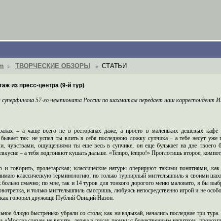
om
ТВОРЧЕСКИЕ ОБЗОРЫ
СТАТЬИ
аж из пресс-центра (9-й тур)
а суперфинала 57-го чемпионата России по шахматам передает наш корреспондент И
ранах – а чаще всего не в ресторанах даже, а просто в маленьких дешевых кафе
 бывает так: не успел ты влить в себя последнюю ложку супчика – а тебе несут уже
, чувствами, ощущениями ты еще весь в супчике; он еще булькает на дне твоего 
евкусие – а тебя подгоняют кушать дальше. «Tempo, tempo!» Проглотишь второе, компот
то и говорить, пролетарская; классические натуры оперируют такими понятиями, ка
нимаю классическую терминологию; но только турнирный миттельшпиль я своими шах
ж больно смачно; по мне, так и 14 туров для тонкого дорогого меню маловато, я бы вы
рвотрепка, и только миттельшпиль смотришь, любуясь непосредственно игрой и не особо
 как говорил дружище Публий Овидий Назон.
ное блюдо быстренько убрали со стола; как ни вздыхай, начались последние три тура. Т
а «Москва слезам не верит», держа в руках рюмку с божественным напитком, провозг