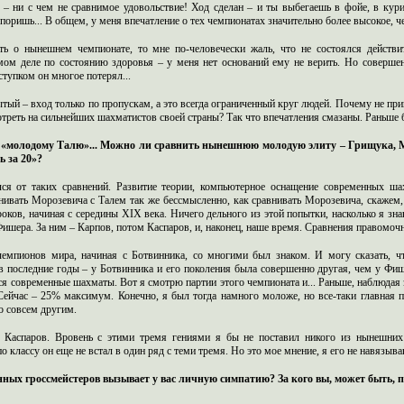
 – ни с чем не сравнимое удовольствие! Ход сделан – и ты выбегаешь в фойе, в кури
поришь... В общем, у меня впечатление о тех чемпионатах значительно более высокое, ч
ть о нынешнем чемпионате, то мне по-человечески жаль, что не состоялся действи
мом деле по состоянию здоровья – у меня нет оснований ему не верить. Но соверше
ступком он многое потерял...
тый – вход только по пропускам, а это всегда ограниченный круг людей. Почему не при
реть на сильнейших шахматистов своей страны? Так что впечатления смазаны. Раньше 
 «молодому Талю»... Можно ли сравнить нынешнюю молодую элиту – Грищука, М
ь за 20»?
ся от таких сравнений. Развитие теории, компьютерное оснащение современных ш
нивать Морозевича с Талем так же бессмысленно, как сравнивать Морозевича, скажем,
роков, начиная с середины XIX века. Ничего дельного из этой попытки, насколько я з
 Фишера. За ним – Карпов, потом Каспаров, и, наконец, наше время. Сравнения правомочн
емпионов мира, начиная с Ботвинника, со многими был знаком. И могу сказать, чт
 последние годы – у Ботвинника и его поколения была совершенно другая, чем у Фише
ся современные шахматы. Вот я смотрю партии этого чемпионата и... Раньше, наблюдая 
ейчас – 25% максимум. Конечно, я был тогда намного моложе, но все-таки главная 
о совсем другим.
 Каспаров. Вровень с этими тремя гениями я бы не поставил никого из нынешних
 классу он еще не встал в один ряд с теми тремя. Но это мое мнение, я его не навязыва
нных гроссмейстеров вызывает у вас личную симпатию? За кого вы, может быть, п