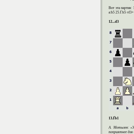
Вот эта партия: 1
a:b5 25.Ґ:b5 ¤f3
12...d3
13.Ґb1
А. Мотылев: «У
поприятнее для б