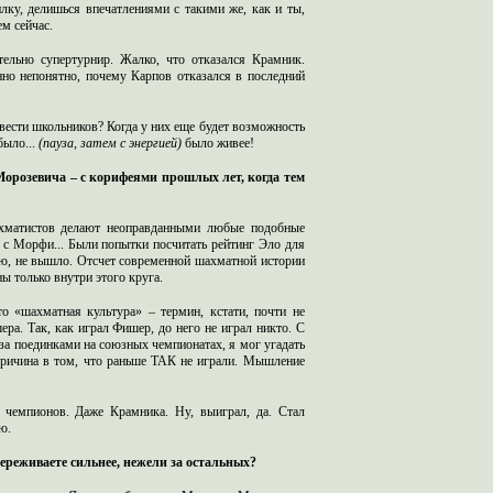
лку, делишься впечатлениями с такими же, как и ты,
ем сейчас.
тельно супертурнир. Жалко, что отказался Крамник.
нно непонятно, почему Карпов отказался в последний
вести школьников? Когда у них еще будет возможность
было...
(пауза, затем с энергией)
было живее!
орозевича – с корифеями прошлых лет, когда тем
ахматистов делают неоправданными любые подобные
 с Морфи... Были попытки посчитать рейтинг Эло для
наю, не вышло. Отсчет современной шахматной истории
ы только внутри этого круга.
о «шахматная культура» – термин, кстати, почти не
ра. Так, как играл Фишер, до него не играл никто. С
за поединками на союзных чемпионатах, я мог угадать
причина в том, что раньше ТАК не играли. Мышление
 чемпионов. Даже Крамника. Ну, выиграл, да. Стал
ю.
ереживаете сильнее, нежели за остальных?