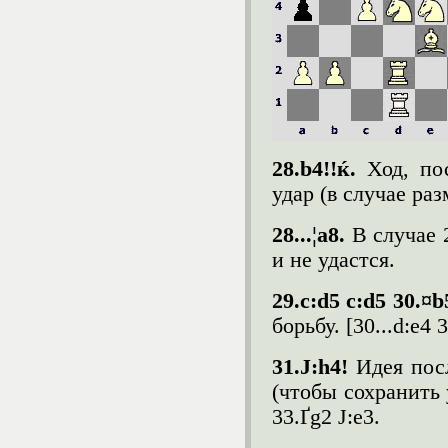
28.b4!!ќ.
Ход, по
удар (в случае раз
28...¦a8.
В случае 
и не удастся.
29.c:d5 c:d5 30.¤
борьбу. [30...d:e4 
31.Ј:
h
4!
Идея пос
(чтобы сохранить у
33.Ґg2 Ј:e3.