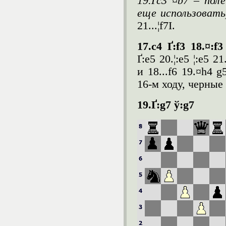
19.Ґc3 ¤b7 – пол
еще использоват
21...¦f7І.
17.c4
Ґ
:f3 18.¤:f
Ґ:e5 20.¦:e5 ¦:e5 
и 18...f6 19.¤h4 
16-м ходу, черные
19.
Ґ
:g7
ў
:g7