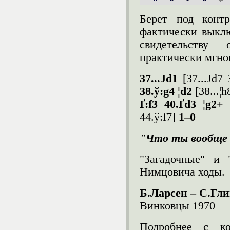
Берет под конт
фактически выклю
свидетельству
практически мгно
37...Јd1
[37...Јd7
38.ў:g4 ¦d2
[38...¦
Ґ
:f3 40.
Ґ
d3 ¦g2+ 
44.ў:f7]
1–0
"Что ты вообще 
"Загадочные" и 
Нимцовича ходы.
Б.Ларсен – С.Гл
Винковцы 1970
Подробнее с к