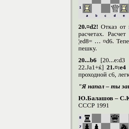
20.¤d2!
Отказ от 
расчетах. Расчет 
¦ed8= … ¤d6. Тепе
пешку.
20...b6
[20...e:d3
22.Јa1+ќ]
21.¤:e4
проходной c6, лег
"Я напал – ты з
Ю.Балашов – С.
СССР 1991