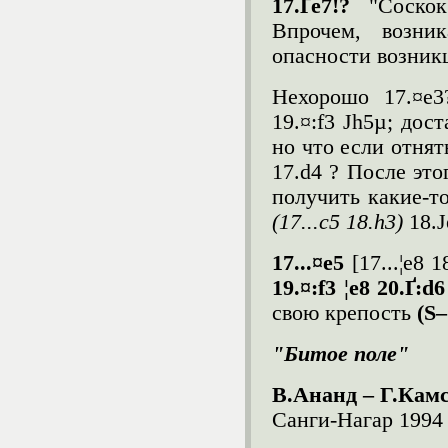
17.Ґ
e
7!?
"Соско
Впрочем, возни
опасности возник
Нехорошо 17.¤e3
19.¤:f3 Јh5µ; дос
но что если отнят
17.d4 ? После это
получить какие-то
(17...c5 18.h3)
18.Ј
17...¤e5
[17...¦e8 
19.¤:f3 ¦e8 20.Ґ:d6
свою крепость
(Ѕ–
"Битое поле"
В.Ананд – Г.Ка
Санги-Нагар 1994