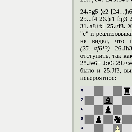
24.¤
g
5 ¦
e
2
[24...¦
25...f4 26.¦e1 f:g3 
31.¦a8+ќ]
25.¤
f
3.
Х
"e" и реализовыв
не видел, что п
(25...¤f6!?)
26.Јh
отступить, так как
28.Јe6+ Ј:e6 29.¤:
было и 25.Јf3, в
невероятное: