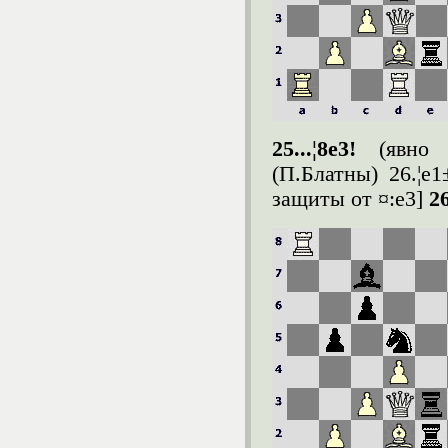
25...¦8e3!
(явно
(П.Блатны) 26.¦e
защиты от ¤:e3]
26