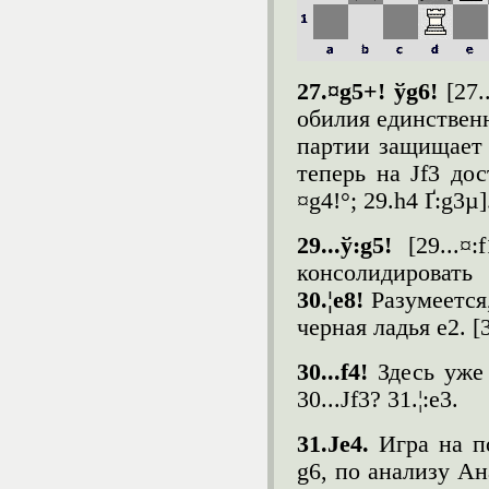
27.¤g5+!
ў
g6!
[27.
обилия единственн
партии защищает 
теперь на Јf3 дос
¤g4!°; 29.h4 Ґ:g3µ]
29...ў:
g
5!
[29...¤
консолидировать
30.¦e8!
Разумеется
черная ладья e2. [3
30...f4!
Здесь уже
30...Јf3? 31.¦:e3.
31.Јe4.
Игра на п
g6, по анализу Ан