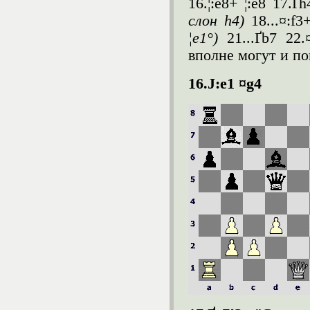
16.¦:e8+ ¦:e8 17.Ґ
слон h4)
18...¤:f3
¦e1°)
21...Ґb7 22
вполне могут и пои
16.
Ј
:e1 ¤g4