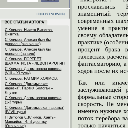
прославились 
знаменитый тер
современных шахм
ВСЕ СТАТЬИ АВТОРА
умение в практи
С.Климов. Никита Витюгов.
своему обладател
Визитка.
С.Климов. Алехин был бы
практике (особенн
доволен (окончание)
процент брака 
С.Климов. Алехин был бы
доволен (начало)
талевских расчета
С.Климов. ПОРТРЕТ
фантасмагорию, а
ШАХМАТИСТА - ЛЕВОН АРОНЯН
С.Климов. Дагомысская нарезка
ходов после их ис
(VIII – XI туры)
С.Климов. РАТМИР ХОЛМОВ.
Так или иначе
С.Климов. "Дагомысская
нарезка". Партия Бологан –
заслуживающей р
Лпутян
формальные сторо
С.Климов. Дагомысская нарезка
(1-3 туры)
скорость. Не мен
С.Климов. "Дагомысская нарезка"
именно нужные хо
(IV-VII туры)
поток перебора в
Н.Витюгов С.Климов. Ханты-
Мансийск - 4. В десятку
только научиться
(Окончание)