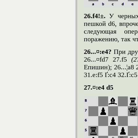
26.f4!±.
У черных
пешкой d6, впроче
следующая опе
поражению, так ч
26...¤:e4?
При дру
26...¤fd7 27.f5
(2
Епишин); 26...¦a8 2
31.e:f5 Ґ:c4 32.Ґ:c5
27.¤:e4 d5