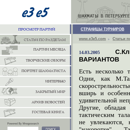
СТРАНИЦЫ ТУРНИРОВ
www.e3e5.com
Статьи п
С.К
14.03.2005
ВАРИАНТОВ
Есть несколько 
Одни, как М.Та
скорострельностью
вширь и особенн
удивительной неп
Другие, обладая
тактическим тал
не увлекаются,
Powered By Mnogosearch
"накоротке". 