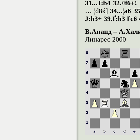
31...
Ј
:b4 32.¤f6+!
… ¦d8ќ]
34...¦a6 3
Ј
:h3+ 39.
Ґ
:h3
Ґ
c6 
В.Ананд – А.Ха
Линарес 2000