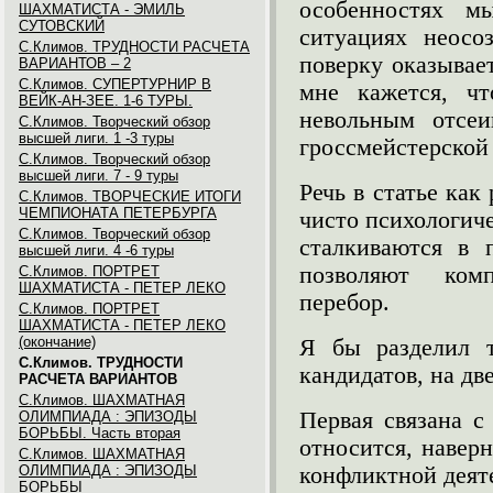
особенностях м
ШАХМАТИСТА - ЭМИЛЬ
СУТОВСКИЙ
ситуациях неосо
С.Климов. ТРУДНОСТИ РАСЧЕТА
поверку оказывае
ВАРИАНТОВ – 2
С.Климов. СУПЕРТУРНИР В
мне кажется, ч
ВЕЙК-АН-ЗЕЕ. 1-6 ТУРЫ.
невольным отсеи
С.Климов. Творческий обзор
высшей лиги. 1 -3 туры
гроссмейстерской 
С.Климов. Творческий обзор
высшей лиги. 7 - 9 туры
Речь в статье как
С.Климов. ТВОРЧЕСКИЕ ИТОГИ
ЧЕМПИОНАТА ПЕТЕРБУРГА
чисто психологич
С.Климов. Творческий обзор
сталкиваются в 
высшей лиги. 4 -6 туры
позволяют комп
С.Климов. ПОРТРЕТ
ШАХМАТИСТА - ПЕТЕР ЛЕКО
перебор.
С.Климов. ПОРТРЕТ
ШАХМАТИСТА - ПЕТЕР ЛЕКО
(окончание)
Я бы разделил т
С.Климов. ТРУДНОСТИ
кандидатов, на дв
РАСЧЕТА ВАРИАНТОВ
С.Климов. ШАХМАТНАЯ
Первая связана с
ОЛИМПИАДА : ЭПИЗОДЫ
БОРЬБЫ. Часть вторая
относится, наверн
С.Климов. ШАХМАТНАЯ
ОЛИМПИАДА : ЭПИЗОДЫ
конфликтной деят
БОРЬБЫ