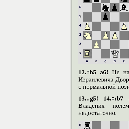
12.¤b5 a6!
Не н
Израилевича Двор
с нормальной пози
13...g5! 14.¤:b7
Владения поле
недостаточно.