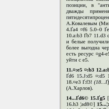
позиции, в "ант
дважды приме
пятидесятипроц
А.Ковалевым (Минс
4.Ґa4 ¤f6 5.0–0 Ґ
10.a:b3 Ґb7 11.d3 
и белые получили
более выгодна че
есть ресурс ¤g4-e
уйти с e5.
11.¤:e5 ¤:b3 12.a
Ґd6 15.Ј:d5 ¤:d5 
18.¤e3 Ґ:f3!
(18...
Ґ
(А.Харлов).
14...
Ґ
d6© 15.
Ґ
g5
16.h3 ¦ad8©]
15...